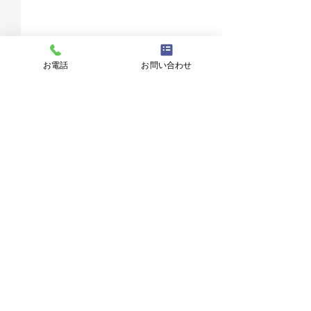
お電話
お問い合わせ
コメント
立春大吉
「アカヨーラ」
コメントを追加…