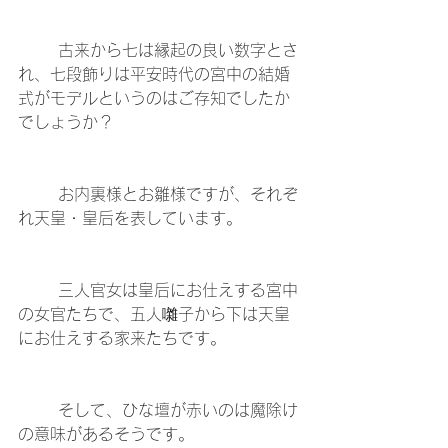
	古来から七は縁起の良い数字とさ
れ、七段飾りは平安時代の宮中の結婚
式がモデルというのはご存知でしたか
でしょうか？
	お内裏様とお雛様ですが、それぞ
れ天皇・皇后を表しています。
	三人官女は皇后にお仕えする宮中
の女官たちで、五人囃子から下は天皇
にお仕えする家来たちです。
	そして、ひな壇が赤いのは魔除け
の意味があるそうです。