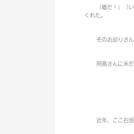
	「嘘だ！」「いや本当だ！」とのやり取りの中、いくつかの問いに答える事で信じて
くれた。
	そのお巡りさ
	用高さんに未だ
	近年、ここ石