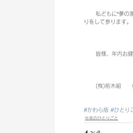
	私どもに“夢の家づくり”を託して下さった皆様に感謝を込め、社員一同今年の締めくく
りをして参ります。
	皆様、年内お
	(株)前木組
#かわら版
#ひとり
社長のひとりごと