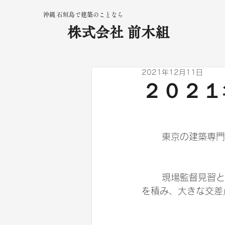
沖縄 石垣島で建築のことなら
株式会社 前木組
2021年12月11日
２０２１
	東京の建築専
	現場監督見習として奮闘していた随分昔の話で恐縮だが、ダットサントラックに木材
を積み、大きな交差