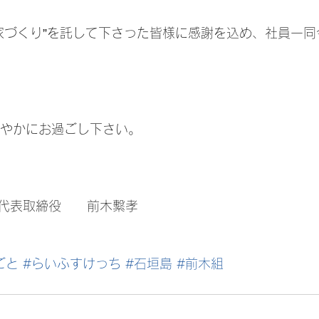
健やかにお過ごし下さい。
　　代表取締役　　前木繫孝
ごと
#らいふすけっち
#石垣島
#前木組