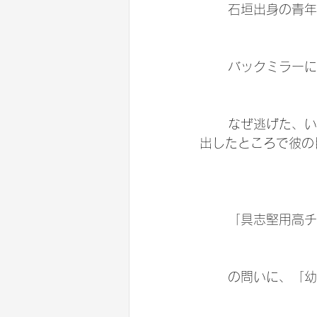
	石垣出身の青
	バックミラー
	なぜ逃げた、いや逃げていないの問答の末、住所変更をしていない石垣島の免許証を
出したところで彼の
	「具志堅用高
	の問いに、「