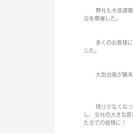
	弊社も木造建築に取り組んでいるアピールをと、お施主さんのご協力のもと構造見学
会を開催した。
	多くのお客様にご来場いただき、木造への反響の多さに驚きとともに時代の変化を感
じた。
	大型台風が襲
	残り少なくなった子年を無事乗り切る為、より安全衛生活動に努め、交通法規を遵守
し、会社の大きな節
た全ての皆様に！