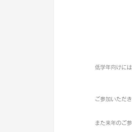
	低学年向けに
	ご参加いただ
	また来年のご