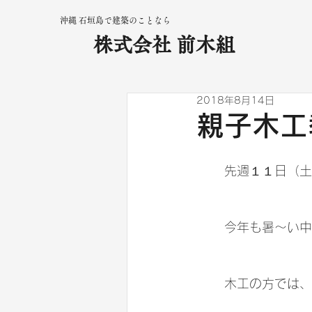
沖縄 石垣島で建築のことなら
株式会社 前木組
2018年8月14日
親子木工
	先週１１日（
	今年も暑～い
	木工の方では