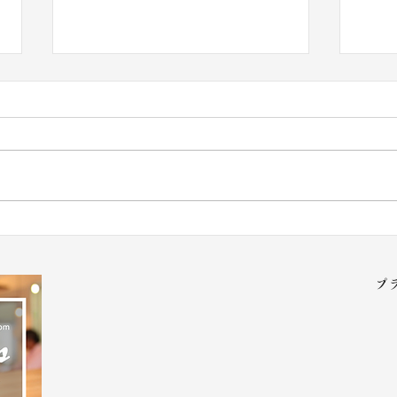
求人
はんどめいどＣＬＡＳＳフリ
ーマーケット
プ