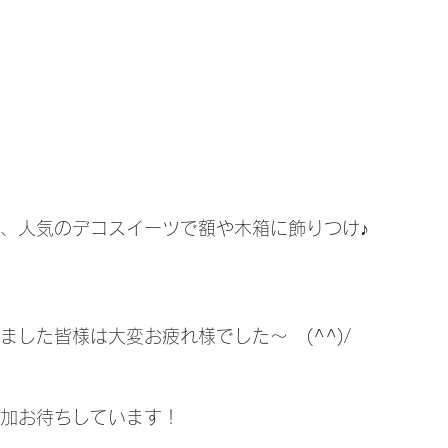
は、人気のデコスイーツで額や木箱に飾りつけ♪
きました皆様は大変お疲れ様でした～　(^^)/
参加お待ちしています！