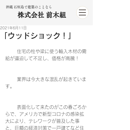
沖縄 石垣島で建築のことなら
株式会社 前木組
2021年6月11日
「ウッドショック！」
	住宅の柱や梁に使う輸入木材の需
給が逼迫して不足し、価格が高騰！
	業界は今大きな混乱が起きていま
す。
	表面化して来たのがこの春ごろか
らで、アメリカで新型コロナの感染拡
大により、テレワークが普及した事
と、巨額の経済対策で一戸建てなど住