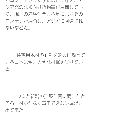
がコンテナを売却するなどに加え、ア
ジア発の北米向け貨物量が急増してい
て、現地の港湾作業員不足によりその
コンテナが滞留し、アジアに回送され
ないなどだ。
	住宅用木材の６割を輸入に頼って
いる日本は今、大きな打撃を受けてい
る。
	東京と新潟の建築仲間に聞いたと
ころ、材料がなく着工できない現場も
出て来た。