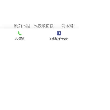
	㈱前木組　代表取締役　　前木繁
孝
お電話
お問い合わせ
#ひとりごと
#石垣島
#沖縄
#ウッド
ショック
#前木組
社長のひとりごと
すべて表示
関連記事